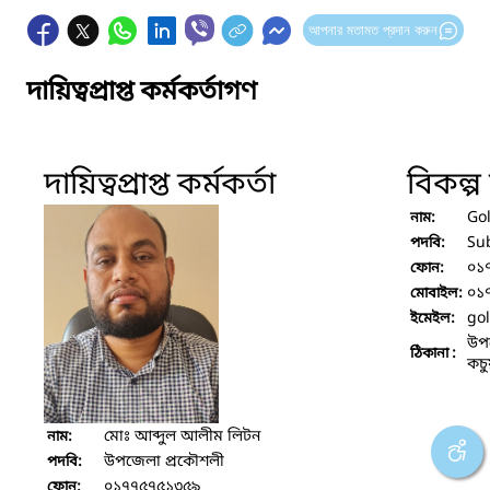
আপনার মতামত প্রদান করুন
দায়িত্বপ্রাপ্ত কর্মকর্তাগণ
দায়িত্বপ্রাপ্ত কর্মকর্তা
বিকল্প দ
Go
নাম:
Su
পদবি:
০১
ফোন:
০১
মোবাইল:
go
ইমেইল:
উপজ
ঠিকানা :
কচু
মোঃ আব্দুল আলীম লিটন
নাম:
উপজেলা প্রকৌশলী
পদবি:
০১৭৭৫৭৫১৩৫৯
ফোন: