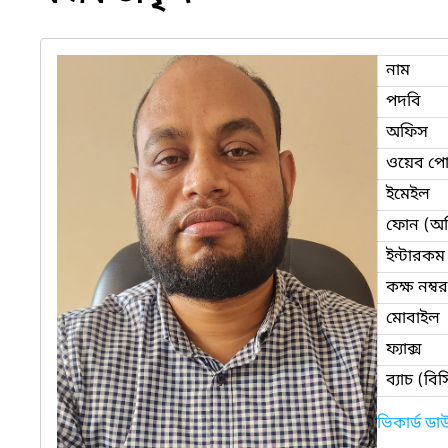
নাম
পদবি
অফিস
ওয়েব পোর
ইমেইল
ফোন (অ
ইন্টারকম
কক্ষ নম্বর
মোবাইল
ফ্যাক্স
ব্যাচ (ব
ভিকার্ড ড