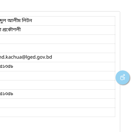
্দুল আলীম লিটন
 প্রকৌশলী
nd.kachua
@lged.gov.bd
৫১৩৫৯
৫১৩৫৯