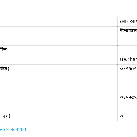
মোঃ আব
উপজেলা
্টল
ue.cha
ফিস)
০১৭৭৫৭
০১৭৭৫৭
িসিএস)
০
াউনলোড করুন