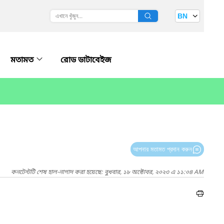
BN
মতামত
রোড ডাটাবেইজ
আপনার মতামত প্রদান করুন
কনটেন্টটি শেষ হাল-নাগাদ করা হয়েছে: বুধবার, ১৮ অক্টোবর, ২০২৩ এ ১১:০৪ AM