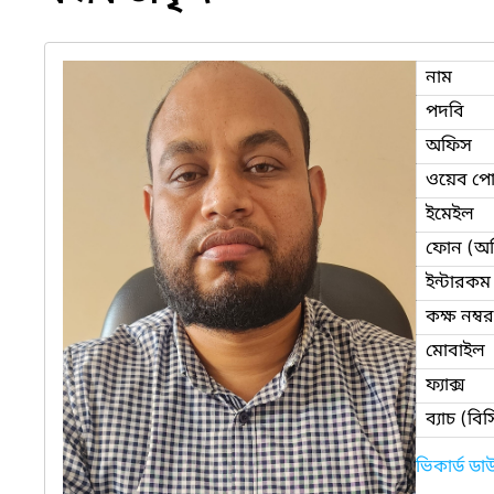
নাম
পদবি
অফিস
ওয়েব পোর
ইমেইল
ফোন (অ
ইন্টারকম
কক্ষ নম্বর
মোবাইল
ফ্যাক্স
ব্যাচ (ব
ভিকার্ড ড