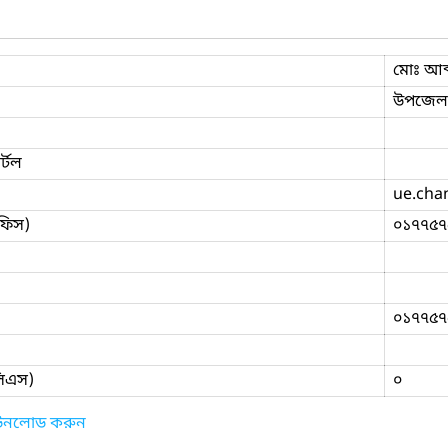
মোঃ আব
উপজেলা
্টল
ue.cha
ফিস)
০১৭৭৫৭
০১৭৭৫৭
িসিএস)
০
াউনলোড করুন