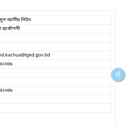
্দুল আলীম লিটন
 প্রকৌশলী
nd.kachua
@lged.gov.bd
৫১৩৫৯
৫১৩৫৯