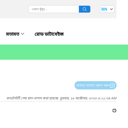
BN
মতামত
রোড ডাটাবেইজ
আপনার মতামত প্রদান করুন
কনটেন্টটি শেষ হাল-নাগাদ করা হয়েছে: বুধবার, ১৮ অক্টোবর, ২০২৩ এ ১১:০৪ AM